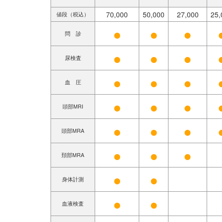
70,000
50,000
27,000
25,
値段（税込）
●
●
●
問 診
●
●
●
尿検査
●
●
●
血 圧
●
●
●
頭部MRI
●
●
●
頭部MRA
●
●
●
頚部MRA
●
●
身体計測
●
●
血液検査