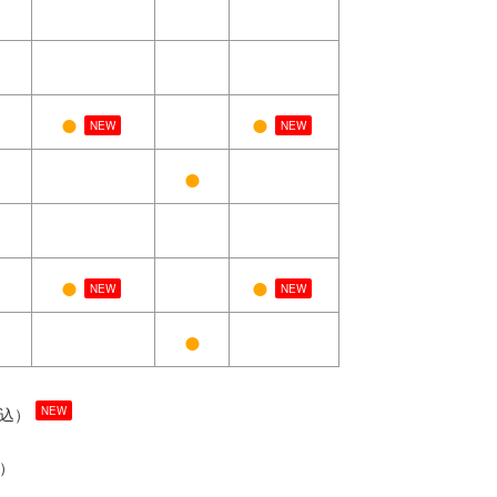
●
●
NEW
NEW
●
●
●
NEW
NEW
●
税込）
NEW
込）