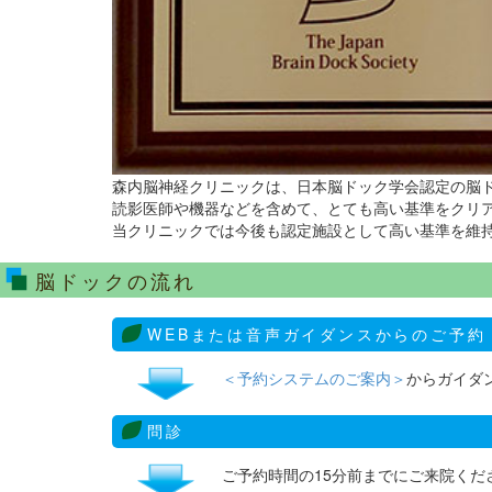
森内脳神経クリニックは、日本脳ドック学会認定の脳
読影医師や機器などを含めて、とても高い基準をクリ
当クリニックでは今後も認定施設として高い基準を維
脳ドックの流れ
WEBまたは音声ガイダンスからのご予約
＜予約システムのご案内＞
からガイダ
問診
ご予約時間の15分前までにご来院くだ