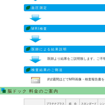
血圧測定
MRI検査
医師による結果説明
医師より結果をご説明致します。ご不
検査結果のご郵送
約2週間ほどでMRI画像・検査報告書
脳ドック 料金のご案内
プラチナプラス
総 合
スタンダード
シン