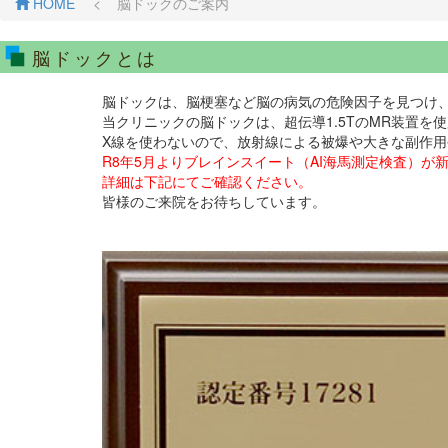
HOME
< 脳ドックのご案内
脳ドックとは
脳ドックは、脳梗塞など脳の病気の危険因子を見つけ
当クリニックの脳ドックは、超伝導1.5TのMR装置
X線を使わないので、放射線による被爆や大きな副作
R8年5月よりブレインスイート（AI海馬測定検査）が
詳細は下記にてご確認ください。
皆様のご来院をお待ちしています。