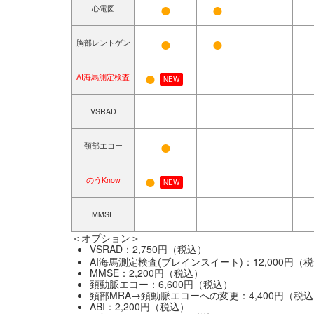
●
●
心電図
●
●
胸部レントゲン
●
AI海馬測定検査
NEW
VSRAD
●
頚部エコー
●
のうKnow
NEW
MMSE
＜オプション＞
VSRAD：2,750円（税込）
AI海馬測定検査(ブレインスイート)：12,000円（
MMSE：2,200円（税込）
頚動脈エコー：6,600円（税込）
頚部MRA→頚動脈エコーへの変更：4,400円（税
ABI：2,200円（税込）