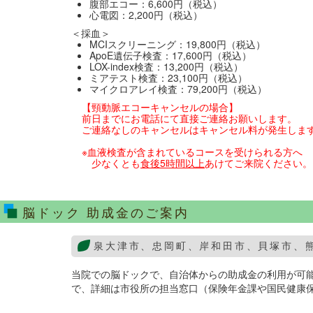
腹部エコー：6,600円（税込）
心電図：2,200円（税込）
＜採血＞
MCIスクリーニング：19,800円（税込）
ApoE遺伝子検査：17,600円（税込）
LOX-index検査：13,200円（税込）
ミアテスト検査：23,100円（税込）
マイクロアレイ検査：79,200円（税込）
【頸動脈エコーキャンセルの場合】
前日までにお電話にて直接ご連絡お願いします。
ご連絡なしのキャンセルはキャンセル料が発生しま
※血液検査が含まれているコースを受けられる方へ
少なくとも
食後5時間以上
あけてご来院ください。
脳ドック 助成金のご案内
泉大津市、忠岡町、岸和田市、貝塚市、
当院での脳ドックで、自治体からの助成金の利用が可
で、詳細は市役所の担当窓口（保険年金課や国民健康