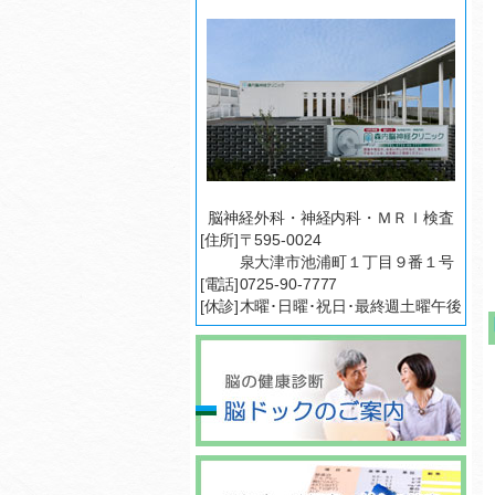
脳神経外科・神経内科・ＭＲＩ検査
[住所]
〒595-0024
泉大津市池浦町１丁目９番１号
[電話]
0725-90-7777
[休診]
木曜･日曜･祝日･最終週土曜午後